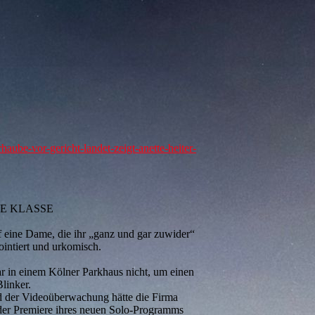
haube-vor-gericht-landet-zeigt-anette-heiter-
E KLASSE
 eine Dame, die ihr „ganz und gar zuwider“
ointiert und urkomisch.
 in einem Kölner Parkhaus nicht, um einen
linker.
d der Videoüberwachung hätte die Firma
 der Premiere ihres neuen Solo-Programms