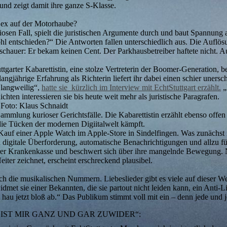
 und zeigt damit ihre ganze S-Klasse.
 Sex auf der Motorhaube?
iosen Fall, spielt die juristischen Argumente durch und baut Spannung au
l entschieden?“ Die Antworten fallen unterschiedlich aus. Die Auflösu
uschauer: Er bekam keinen Cent. Der Parkhausbetreiber haftete nicht. 
tgarter Kabarettistin, eine stolze Vertreterin der Boomer-Generation, b
 langjährige Erfahrung als Richterin liefert ihr dabei einen schier une
 langweilig“,
hatte sie
kürzlich im Interview mit EchtStuttgart erzählt.
„
ten interessieren sie bis heute weit mehr als juristische Paragrafen.
 Foto: Klaus Schnaidt
Sammlung kurioser Gerichtsfälle. Die Kabarettistin erzählt ebenso offe
 die Tücken der modernen Digiitalwelt kämpft.
 Kauf einer Apple Watch im Apple-Store in Sindelfingen. Was zunächs
n digitale Überforderung, automatische Benachrichtigungen und allzu 
rer Krankenkasse und beschwert sich über ihre mangelnde Bewegung. Na
eiter zeichnet, erscheint erschreckend plausibel.
die musikalischen Nummern. Liebeslieder gibt es viele auf dieser Wel
met sie einer Bekannten, die sie partout nicht leiden kann, ein Anti-L
m hau jetzt bloß ab.“ Das Publikum stimmt voll mit ein – denn jede und 
BIST MIR GANZ UND GAR ZUWIDER“: