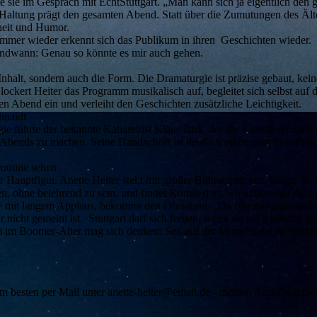
e sie im Gespräch mit EchtStuttgart. „Man kann sich ja eigentlich den 
 Haltung prägt den gesamten Abend. Statt über die Zumutungen des Ält
heit und Humor.
Immer wieder erkennt sich das Publikum in ihren Geschichten wieder. O
rgendwann: Genau so könnte es mir auch gehen.
halt, sondern auch die Form. Die Dramaturgie ist präzise gebaut, keine 
ckert Heiter das Programm musikalisch auf, begleitet sich selbst auf 
en Abend ein und verleiht den Geschichten zusätzliche Leichtigkeit.
hnaidt
egie führte der bekannte Kabarettist Klaus Birk, der die Künstlerin nac
bends zu machen. Seine Handschrift ist deutlich erkennbar: Das Pr
routine sehen
er Hauptfigur. Anette Heiter steht mit großer Bühnenpräsenz, kluger Se
, ohne belehrend zu sein, und findet Komik dort, wo andere nur Allta
ere mit langem Applaus, bekommt den Ohrwurm „Du bist mir ganz und
r nicht gemeint ist. Stuttgart darf sich freuen, wenn sie auch künftig 
 im Boomer-Alter mag sich denken: Sex auf der Motorhaube ist vielleic
 besten per Mail unter anette-heiter@email.de - meinen Anrufbeantwor