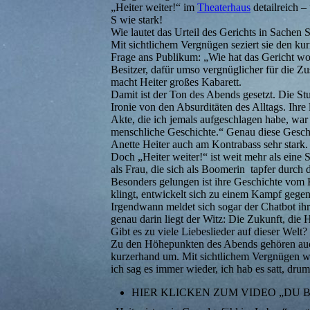
„Heiter weiter!“ im
Theaterhaus
detailreich –
S wie stark!
Wie lautet das Urteil des Gerichts in Sachen
Mit sichtlichem Vergnügen seziert sie den kur
Frage ans Publikum: „Wie hat das Gericht woh
Besitzer, dafür umso vergnüglicher für die Z
macht Heiter großes Kabarett.
Damit ist der Ton des Abends gesetzt. Die Stut
Ironie von den Absurditäten des Alltags. Ihre
Akte, die ich jemals aufgeschlagen habe, war
menschliche Geschichte.“ Genau diese Geschich
Anette Heiter auch am Kontrabass sehr stark.
Doch „Heiter weiter!“ ist weit mehr als eine 
als Frau, die sich als Boomerin tapfer durch
Besonders gelungen ist ihre Geschichte vom
klingt, entwickelt sich zu einem Kampf gege
Irgendwann meldet sich sogar der Chatbot ih
genau darin liegt der Witz: Die Zukunft, die H
Gibt es zu viele Liebeslieder auf dieser Welt?
Zu den Höhepunkten des Abends gehören auch 
kurzerhand um. Mit sichtlichem Vergnügen wid
ich sag es immer wieder, ich hab es satt, dru
HIER KLICKEN ZUM VIDEO „DU 