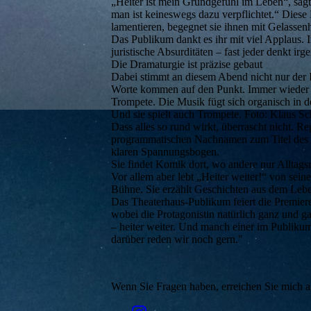
„Heiter ist mein Grundgefühl im Leben“, sagt
man ist keineswegs dazu verpflichtet.“ Diese
lamentieren, begegnet sie ihnen mit Gelassen
Das Publikum dankt es ihr mit viel Applaus. 
juristische Absurditäten – fast jeder denkt i
Die Dramaturgie ist präzise gebaut
Dabei stimmt an diesem Abend nicht nur der In
Worte kommen auf den Punkt. Immer wieder lo
Trompete. Die Musik fügt sich organisch in d
Und sie spielt auch Trompete. Foto: Klaus Sc
Dass alles so rund wirkt, überrascht nicht. R
programmatischen Nachnamen zum Titel des A
klaren Spannungsbogen.
Sie findet Komik dort, wo andere nur Alltags
Vor allem aber lebt „Heiter weiter!“ von sein
Bühne. Sie erzählt Geschichten aus dem Leben
Das Theaterhaus-Publikum feiert die Premi
wobei die Protagonistin natürlich ganz und ga
– heiter weiter. Und manch einer im Publikum
darüber reden wir noch gern."
Wenn Sie Fragen haben, erreichen Sie mich am