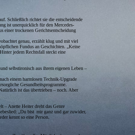
f. Schließlich richtet sie die entscheidende
ng ist unerquicklich für den Mercedes-
Aus einer trockenen Gerichtsentscheidung
eobachtet genau, erzählt klug und mit viel
rschöpflichen Fundus an Geschichten. „Keine
Hinter jedem Rechtsfall steckt eine
n und selbstironisch aus ihrem eigenen Leben –
t nach einem harmlosen Technik-Upgrade
fürsorgliche Gesundheitsprogramme.
türlich ist das übertrieben – noch. Aber
t – Anette Heiter dreht das Genre
iebeslied: „Du bist mir ganz und gar zuwider,
jeder kennt so eine Person.