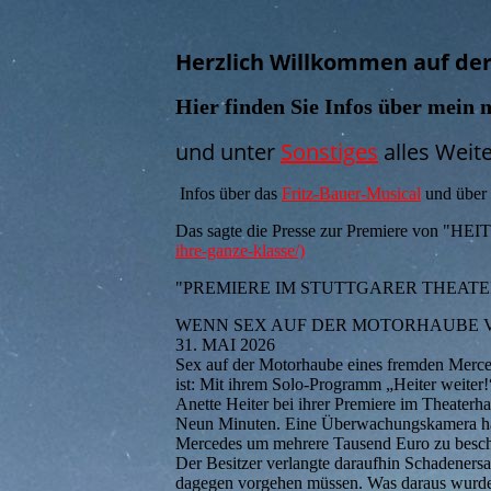
Herzlich Willkommen auf der
Hier finden Sie Infos über mein
und unter
Sonstiges
alles Weite
Infos über das
Fritz-Bauer-Musical
und über 
Das sagte die Presse zur Premiere von "H
ihre-ganze-klasse/)
"PREMIERE IM STUTTGARER THEAT
WENN SEX AUF DER MOTORHAUBE VO
31. MAI 2026
Sex auf der Motorhaube eines fremden Merce
ist: Mit ihrem Solo-Programm „Heiter weiter!“
Anette Heiter bei ihrer Premiere im Theaterh
Neun Minuten. Eine Überwachungskamera hat 
Mercedes um mehrere Tausend Euro zu beschä
Der Besitzer verlangte daraufhin Schadeners
dagegen vorgehen müssen. Was daraus wurde, 