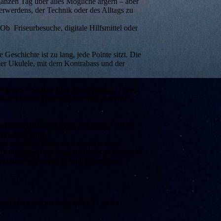
ganzen Tag über alles Mögliche ärgern – aber
erwerdens, der Technik oder des Alltags zu
b Friseurbesuche, digitale Hilfsmittel oder
Geschichte ist zu lang, jede Pointe sitzt. Die
der Ukulele, mit dem Kontrabass und der
h eigenen Angaben auch dazu ermutigte, ihren
ogramm besitzt Tempo, Rhythmus und einen
lbstironie und viel Menschenkenntnis auf der
gsroutine sehen.
 gar zuwider“ kaum noch aus dem Kopf –
ganz im Sinne ihres Programmtitels weitermacht
ht doch ein wenig zu wild für uns, aber
ter erreichen Sie unter 0711 37 29 74.