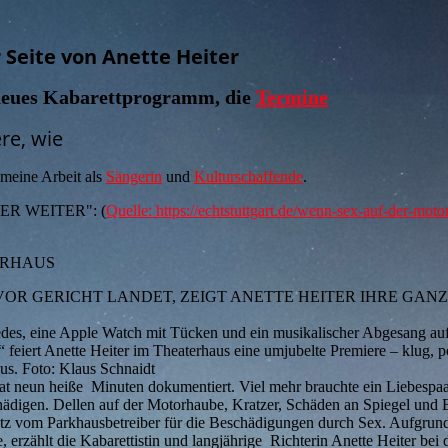
 Seite von Anette Heiter
 neues Kabarettprogramm, die
Termine
re, wie
meine Arbeit als
Sängerin
und
Kulturschaffende
.
EITER WEITER": (
Quelle: https://echtstuttgart.de/wenn-sex-auf-der-motor
ERHAUS
R GERICHT LANDET, ZEIGT ANETTE HEITER IHRE GANZ
des, eine Apple Watch mit Tücken und ein musikalischer Abgesang auf
 feiert Anette Heiter im Theaterhaus eine umjubelte Premiere – klug, p
aus. Foto: Klaus Schnaidt
neun heiße Minuten dokumentiert. Viel mehr brauchte ein Liebespaar
digen. Dellen auf der Motorhaube, Kratzer, Schäden an Spiegel und B
atz vom Parkhausbetreiber für die Beschädigungen durch Sex. Aufgrun
erzählt die Kabarettistin und langjährige Richterin Anette Heiter bei